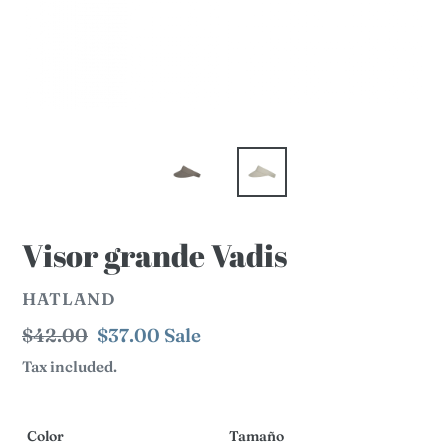
Visor grande Vadis
VENDOR
HATLAND
Regular
$42.00
Sale
$37.00
Sale
price
price
Tax included.
Color
Tamaño