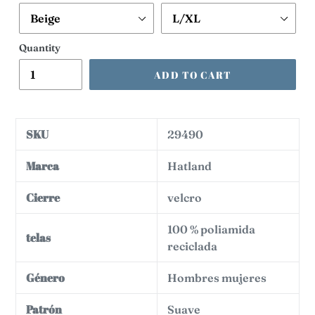
Quantity
ADD TO CART
SKU
29490
Marca
Hatland
Cierre
velcro
100 % poliamida
telas
reciclada
Género
Hombres mujeres
Patrón
Suave