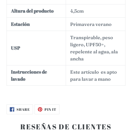
Altura del producto
4,5cm
Estación
Primavera verano
Transpirable, peso
ligero, UPF50+,
USP
repelente al agua, ala
ancha
Instrucciones de
Este artículo es apto
lavado
para lavar a mano
SHARE
PIN
SHARE
PIN IT
ON
ON
FACEBOOK
PINTEREST
RESEÑAS DE CLIENTES